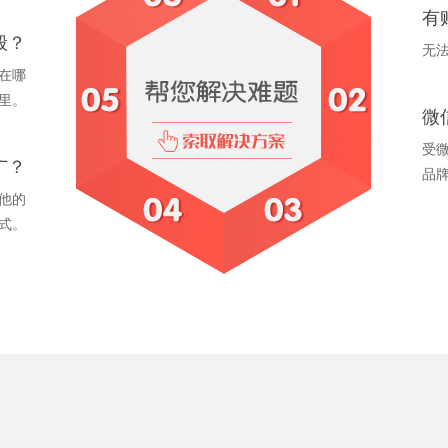
有
般？
无
在哪
里。
微
受
广？
品
他的
式。