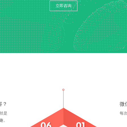
立即咨询
容？
微
丝是
每
趣。