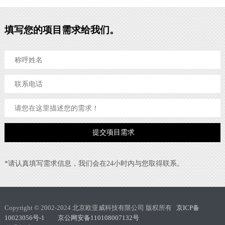
填写您的项目需求给我们。
*请认真填写需求信息，我们会在24小时内与您取得联系。
Copyright © 2002-2024 北京欧亚威科技有限公司 版权所有
京ICP备
10023056号-1 京公网安备110108007132号